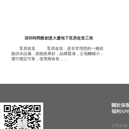
深圳時間穀創意大廈地下泵房改造工程
泵房改造 泵房改造，是非常理想的一種節
能供水設備，節能效果好，結構緊湊，占地麵積小，
運行穩定可靠，使用壽命長，...
關於深
福利AP
公司介紹